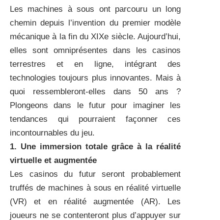
Les machines à sous ont parcouru un long
chemin depuis l’invention du premier modèle
mécanique à la fin du XIXe siècle. Aujourd’hui,
elles sont omniprésentes dans les casinos
terrestres et en ligne, intégrant des
technologies toujours plus innovantes. Mais à
quoi ressembleront-elles dans 50 ans ?
Plongeons dans le futur pour imaginer les
tendances qui pourraient façonner ces
incontournables du jeu.
1. Une immersion totale grâce à la réalité
virtuelle et augmentée
Les casinos du futur seront probablement
truffés de machines à sous en réalité virtuelle
(VR) et en réalité augmentée (AR). Les
joueurs ne se contenteront plus d’appuyer sur