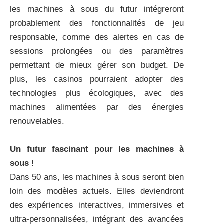
les machines à sous du futur intégreront
probablement des fonctionnalités de jeu
responsable, comme des alertes en cas de
sessions prolongées ou des paramètres
permettant de mieux gérer son budget. De
plus, les casinos pourraient adopter des
technologies plus écologiques, avec des
machines alimentées par des énergies
renouvelables.
Un futur fascinant pour les machines à
sous !
Dans 50 ans, les machines à sous seront bien
loin des modèles actuels. Elles deviendront
des expériences interactives, immersives et
ultra-personnalisées, intégrant des avancées