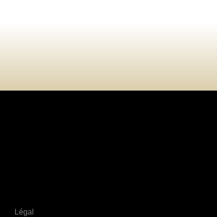
Légal