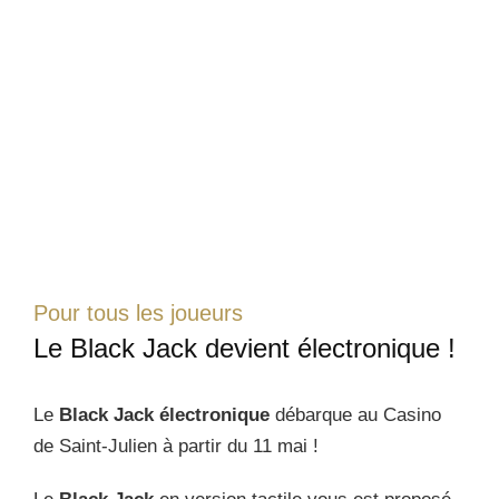
Pour tous les joueurs
Le Black Jack devient électronique !
Le
Black Jack électronique
débarque au Casino
de Saint-Julien à partir du 11 mai !