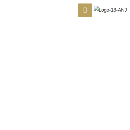
Black Jack électronique