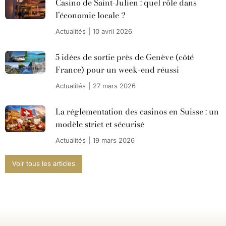
Casino de Saint-Julien : quel rôle dans
l’économie locale ?
Actualités
10 avril 2026
5 idées de sortie près de Genève (côté
France) pour un week-end réussi
Actualités
27 mars 2026
La réglementation des casinos en Suisse : un
modèle strict et sécurisé
Actualités
19 mars 2026
Voir tous les articles