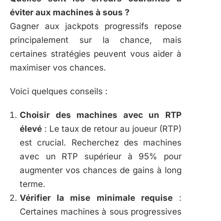
éviter aux machines à sous ?
Gagner aux jackpots progressifs repose
principalement sur la chance, mais
certaines stratégies peuvent vous aider à
maximiser vos chances.
Voici quelques conseils :
Choisir des machines avec un RTP
élevé
: Le taux de retour au joueur (RTP)
est crucial. Recherchez des machines
avec un RTP supérieur à 95% pour
augmenter vos chances de gains à long
terme.
Vérifier la mise minimale requise
:
Certaines machines à sous progressives