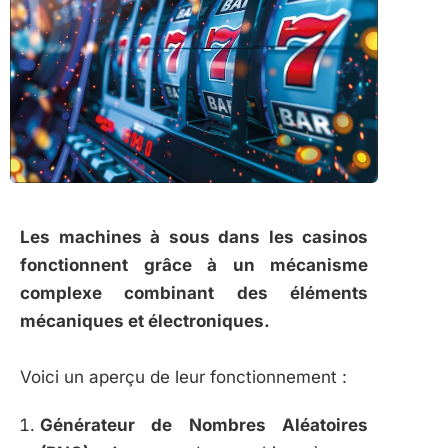
Les machines à sous dans les casinos
fonctionnent grâce à un mécanisme
complexe combinant des éléments
mécaniques et électroniques.
Voici un aperçu de leur fonctionnement :
Générateur de Nombres Aléatoires