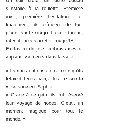
Un soir d’été, un jeune couple
s’installe à la roulette. Première
mise, première hésitation… et
finalement, ils décident de tout
placer sur le
rouge
. La bille tourne,
ralentit, puis s’arrête : rouge 18 !
Explosion de joie, embrassades et
applaudissements dans la salle.
« Ils nous ont ensuite raconté qu’ils
fêtaient leurs fiançailles ce soir-là
», se souvient Sophie.
« Grâce à ce gain, ils ont réservé
leur voyage de noces. C’était un
moment magique pour tout le
monde. »