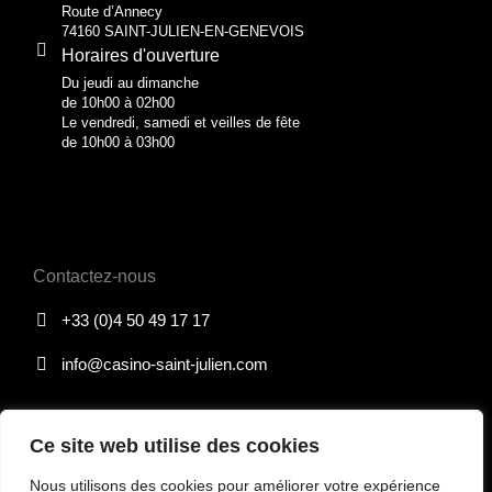
Route d’Annecy
74160 SAINT-JULIEN-EN-GENEVOIS
Horaires d'ouverture
Du jeudi au dimanche
de 10h00 à 02h00
Le vendredi, samedi et veilles de fête
de 10h00 à 03h00
Contactez-nous
+33 (0)4 50 49 17 17
info@casino-saint-julien.com
Ce site web utilise des cookies
Nous utilisons des cookies pour améliorer votre expérience