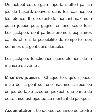
Un jackpot est un gain important offert par un
jeu de hasard, souvent dans les casinos ou
les loteries. Il représente le montant maximum
qu’un joueur peut gagner en une seule fois.
Les jackpots sont particulièrement populaires
car ils offrent la possibilité de remporter des
sommes d’argent considérables.
Les jackpots fonctionnent généralement de la
manière suivante :
Mise des joueurs
: Chaque fois qu’un joueur
mise de l’argent sur une machine à sous ou
un jeu de table avec un jackpot, une partie de
cette mise est ajoutée au montant du jackpot.
Accumulation
: Le jackpot continue de croître