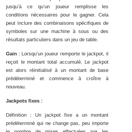
jusqu’à ce qu’un joueur remplisse les
conditions nécessaires pour le gagner. Cela
peut inclure des combinaisons spécifiques de
symboles sur une machine à sous ou des
résultats particuliers dans un jeu de table.
Gain
: Lorsqu’un joueur remporte le jackpot, il
reçoit le montant total accumulé. Le jackpot
est alors réinitialisé à un montant de base
prédéterminé et commence à croître à
nouveau.
Jackpots fixes :
Définition : Un jackpot fixe a un montant
prédéterminé qui ne change pas, peu importe
le nombre de mises effectuées par les