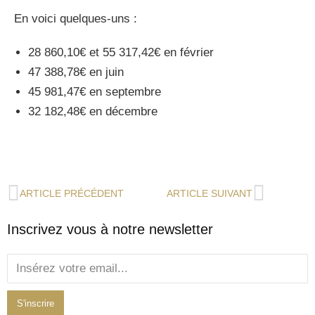
En voici quelques-uns :
28 860,10€ et 55 317,42€ en février
47 388,78€ en juin
45 981,47€ en septembre
32 182,48€ en décembre
ARTICLE PRÉCÉDENT
ARTICLE SUIVANT
Inscrivez vous à notre newsletter