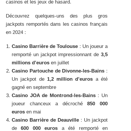
casinos et les jeux de hasard.
Découvrez quelques-uns des plus gros
jackpots remportés dans les casinos français
en 2024 :
Casino Barrière de Toulouse
: Un joueur a
remporté un jackpot impressionnant de
3,5
millions d’euros
en juillet
Casino Partouche de Divonne-les-Bains
:
Un jackpot de
1,2 million d’euros
a été
gagné en septembre
Casino JOA de Montrond-les-Bains
: Un
joueur chanceux a décroché
850 000
euros
en mai
Casino Barrière de Deauville
: Un jackpot
de
600 000 euros
a été remporté en