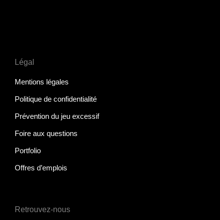
Légal
Mentions légales
Politique de confidentialité
Prévention du jeu excessif
Foire aux questions
Portfolio
Offres d’emplois
Retrouvez-nous